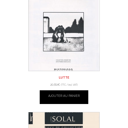
LUTTE
20,80
€
(TTC / incl. VAT)
AJOUTER AU PANIER