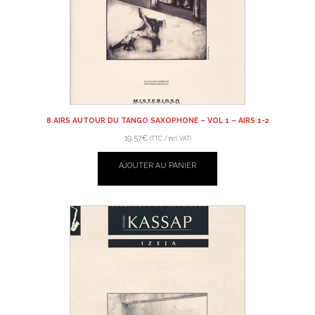
8 AIRS AUTOUR DU TANGO SAXOPHONE – VOL 1 – AIRS 1-2
19,57
€
(TTC / incl. VAT)
AJOUTER AU PANIER