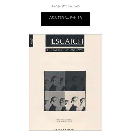
18,05
€
(TTC / incl. VAT)
AJOUTER AU PANIER