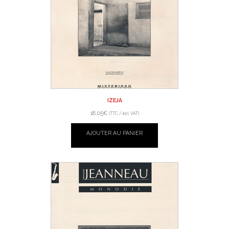
IZEJA
18,05
€
(TTC / incl. VAT)
AJOUTER AU PANIER