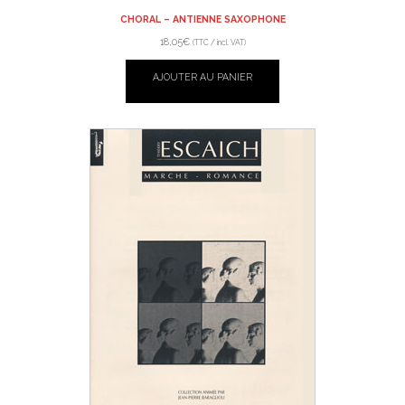
CHORAL – ANTIENNE SAXOPHONE
18,05
€
(TTC / incl. VAT)
AJOUTER AU PANIER