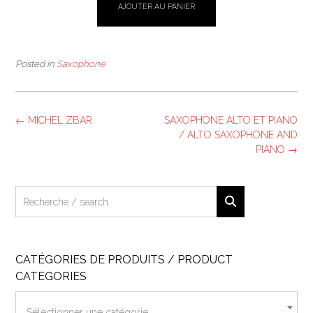
AJOUTER AU PANIER
Posted in
Saxophone
Post
←
MICHEL ZBAR
SAXOPHONE ALTO ET PIANO
navigation
/ ALTO SAXOPHONE AND
PIANO
→
CATÉGORIES DE PRODUITS / PRODUCT
CATEGORIES
Sélectionner une catégorie