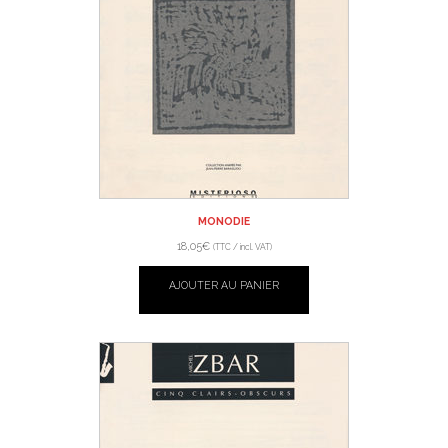
MONODIE
18,05
€
(TTC / incl. VAT)
AJOUTER AU PANIER