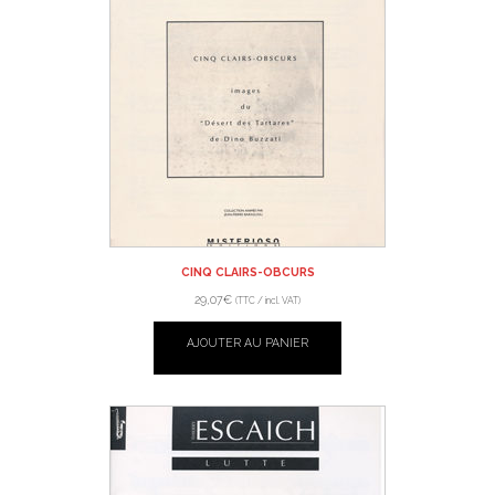
CINQ CLAIRS-OBCURS
29,07
€
(TTC / incl. VAT)
AJOUTER AU PANIER