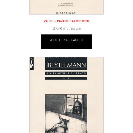
VALSE – PAVANE SAXOPHONE
18,05
€
(TTC / incl. VAT)
AJOUTER AU PANIER