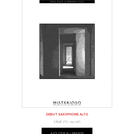
DEBUT SAXOPHONE ALTO
7,80
€
(TTC / incl. VAT)
AJOUTER AU PANIER