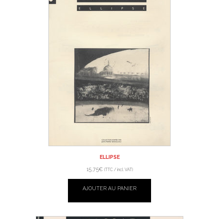
ELLIPSE
15,75
€
(TTC / incl. VAT)
AJOUTER AU PANIER