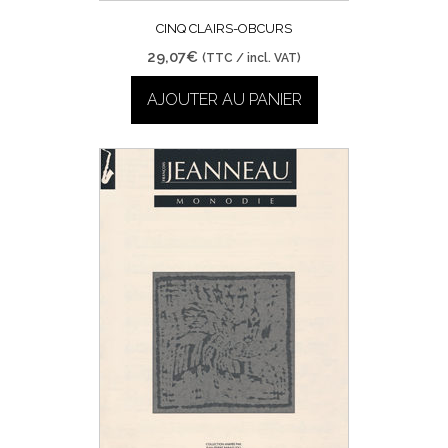
CINQ CLAIRS-OBCURS
29,07
€
(TTC / incl. VAT)
AJOUTER AU PANIER