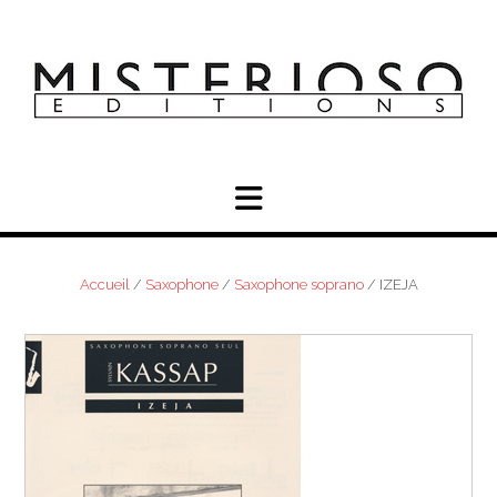
Skip
to
content
Accueil
/
Saxophone
/
Saxophone soprano
/ IZEJA