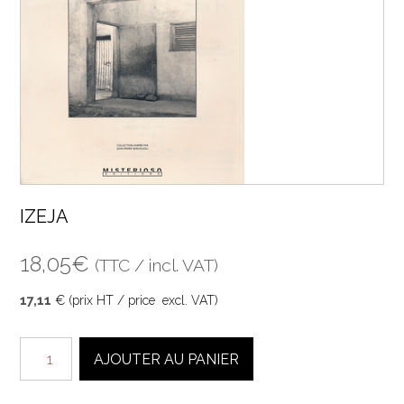
IZEJA
18,05
€
(TTC / incl. VAT)
17,11
€ (prix HT / price excl. VAT)
quantité
AJOUTER AU PANIER
de
IZEJA