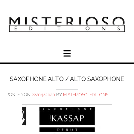
Skip
to
content
SAXOPHONE ALTO / ALTO SAXOPHONE
POSTED ON
22/04/2020
BY
MISTERIOSO-EDITIONS