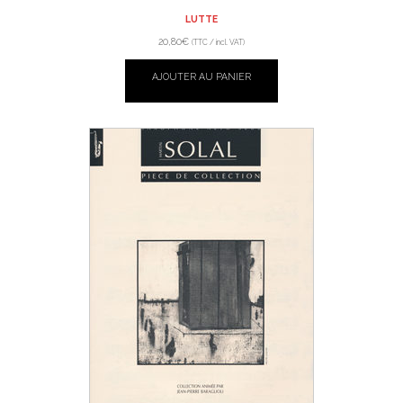
LUTTE
20,80
€
(TTC / incl. VAT)
AJOUTER AU PANIER