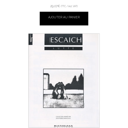
29,07
€
(TTC / incl. VAT)
AJOUTER AU PANIER