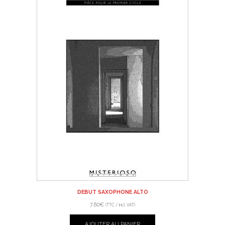
DEBUT SAXOPHONE ALTO
7,80
€
(TTC / incl. VAT)
AJOUTER AU PANIER