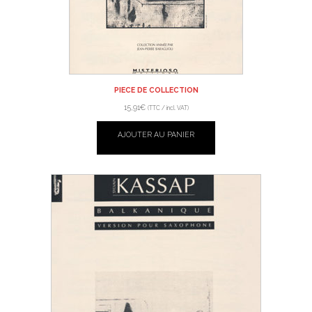
PIECE DE COLLECTION
15,91
€
(TTC / incl. VAT)
AJOUTER AU PANIER