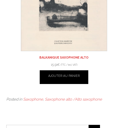
BALKANIQUE SAXOPHONE ALTO
15,91
€
(TTC / incl. VAT)
AJOUTER AU PANIER
Posted in
Saxophone
,
Saxophone alto /Alto saxophone