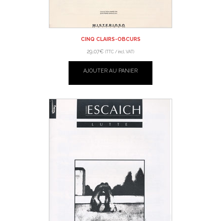
CINQ CLAIRS-OBCURS
29,07
€
(TTC / incl. VAT)
AJOUTER AU PANIER