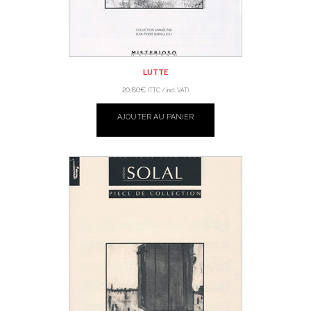
LUTTE
20,80
€
(TTC / incl. VAT)
AJOUTER AU PANIER