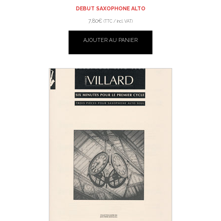
DEBUT SAXOPHONE ALTO
7,80
€
(TTC / incl. VAT)
AJOUTER AU PANIER