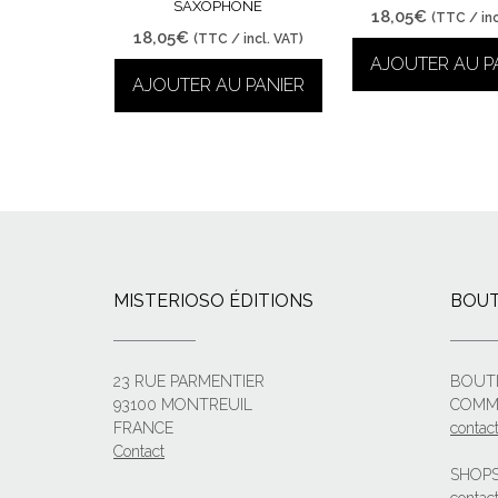
SAXOPHONE
18,05
€
(TTC / inc
18,05
€
(TTC / incl. VAT)
AJOUTER AU P
AJOUTER AU PANIER
MISTERIOSO ÉDITIONS
BOUT
23 RUE PARMENTIER
BOUT
93100 MONTREUIL
COMM
FRANCE
contac
Contact
SHOPS
contact