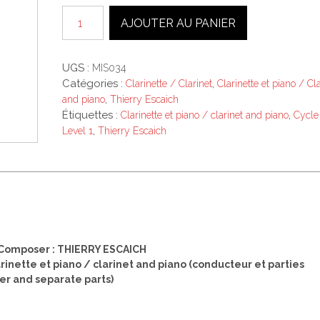
quantité
AJOUTER AU PANIER
de
MARCHE
-
UGS :
MIS034
ROMANCE
Catégories :
,
Clarinette / Clarinet
Clarinette et piano / Cla
clarinette
,
and piano
Thierry Escaich
Étiquettes :
,
Clarinette et piano / clarinet and piano
Cycle
,
Level 1
Thierry Escaich
Composer : THIERRY ESCAICH
arinette et piano / clarinet and piano (conducteur et parties
er and separate parts)