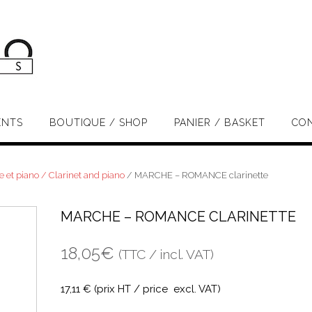
ENTS
BOUTIQUE / SHOP
PANIER / BASKET
CO
e et piano / Clarinet and piano
/ MARCHE – ROMANCE clarinette
MARCHE – ROMANCE CLARINETTE
18,05
€
(TTC / incl. VAT)
17,11
€ (prix HT / price excl. VAT)