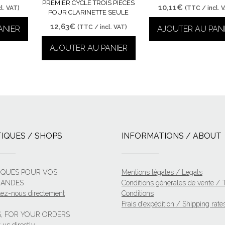
PREMIER CYCLE TROIS PIÈCES
10,11
€
l. VAT)
(TTC / incl. 
POUR CLARINETTE SEULE
12,63
€
(TTC / incl. VAT)
ANIER
AJOUTER AU PAN
AJOUTER AU PANIER
IQUES / SHOPS
INFORMATIONS / ABOUT
IQUES POUR VOS
Mentions légales / Legals
ANDES
Conditions générales de vente /
tez-nous directement
Conditions
Frais d’expédition / Shipping rate
, FOR YOUR ORDERS
 us directly