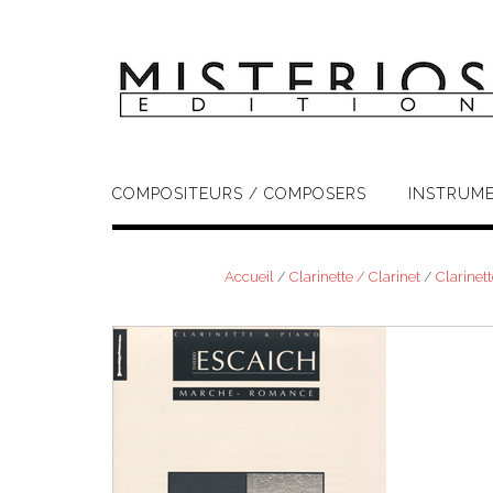
Skip
to
content
COMPOSITEURS / COMPOSERS
INSTRUM
Accueil
/
Clarinette / Clarinet
/
Clarinett