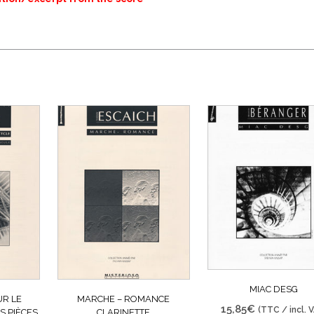
MIAC DESG
UR LE
MARCHE – ROMANCE
15,85
€
(TTC / incl. 
S PIÈCES
CLARINETTE