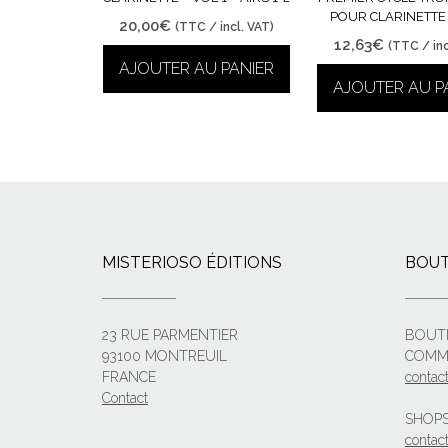
POUR CLARINETTE
20,00
€
(TTC / incl. VAT)
12,63
€
(TTC / inc
AJOUTER AU PANIER
AJOUTER AU P
MISTERIOSO ÉDITIONS
BOUT
23 RUE PARMENTIER
BOUT
93100 MONTREUIL
COMM
FRANCE
contac
Contact
SHOPS
contact