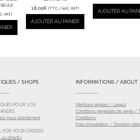
 SEULE
18,05
€
(TTC / incl. VAT)
AJOUTER AU PAN
l. VAT)
AJOUTER AU PANIER
ANIER
IQUES / SHOPS
INFORMATIONS / ABOUT
IQUES POUR VOS
Mentions légales / Legals
ANDES
Conditions générales de vente /
tez-nous directement
Conditions
Frais d’expédition / Shipping rate
, FOR YOUR ORDERS
 us directly