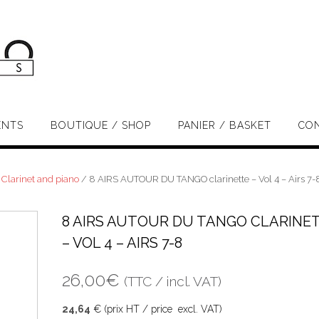
ENTS
BOUTIQUE / SHOP
PANIER / BASKET
CO
/ Clarinet and piano
/ 8 AIRS AUTOUR DU TANGO clarinette – Vol 4 – Airs 7-
8 AIRS AUTOUR DU TANGO CLARINE
– VOL 4 – AIRS 7-8
26,00
€
(TTC / incl. VAT)
24,64
€ (prix HT / price excl. VAT)