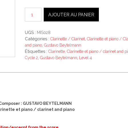
quantité
AJOUTER AU PANIER
de
8
AIRS
UGS :
MIS028
AUTOUR
Catégories :
,
Clarinette / Clarinet
Clarinette et piano / Cla
DU
,
and piano
Gustavo Beytelmann
TANGO
Étiquettes :
,
Clarinette
Clarinette et piano / clarinet and p
clarinette
,
,
Cycle 2
Gustavo Beytelmann
Level 4
-
Vol
4
-
Airs
7-
8
 Composer : GUSTAVO BEYTELMANN
arinette et piano / clarinet and piano
rtition/excerpt from the score