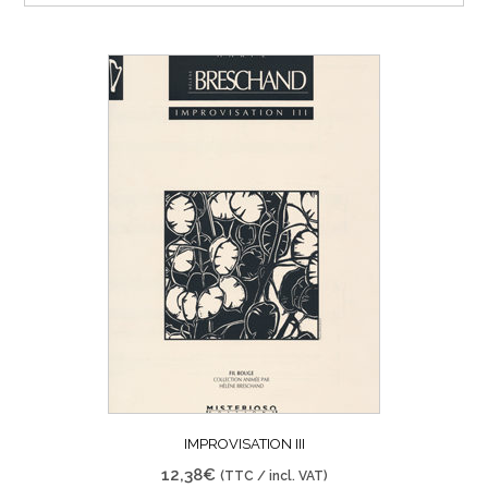
récent
au
plus
ancien
IMPROVISATION III
12,38
€
(TTC / incl. VAT)