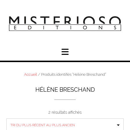
Skip
to
content
Accueil
/ Produits identifiés “Hélène Breschand”
HÉLÈNE BRESCHAND
Trié
2 résultats affichés
du
plus